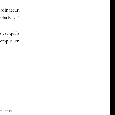
rdinateur,
elatives à
 est qu'ils
xemple en
ence et