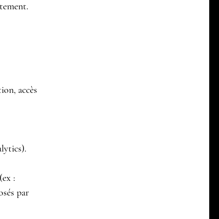
ntement.
ion, accès
lytics).
(ex :
osés par