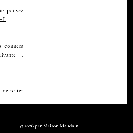
vous pouvez
=fr
os données
uivante :
 de rester
© 2026 par Maison Maudain